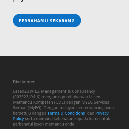
PERBAHARUI SEKARANG
Disclaimer
Lesen2u @ LZ Management & Consultancy
(003322494-K) mengurus pembaharuan Lesen
Memandu Kompeten (CDL) dengan MYEG Services
Berhad (MyEG). Dengan melayari laman web ini, anda
bersetuju dengan
Terms & Conditions
dan
Privacy
Policy
serta memberi kebenaran kepada kami untuk
perbaharui lesen memandu anda.